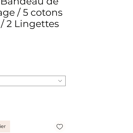
: Bandeau de
ge / 5 cotons
 / 2 Lingettes
x
ier