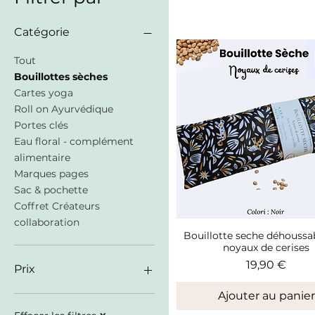
Catégorie
Tout
Bouillottes sèches
Cartes yoga
Roll on Ayurvédique
Portes clés
Eau floral - complément
alimentaire
Marques pages
Sac & pochette
Coffret Créateurs
collaboration
Bouillotte seche déhoussab
Aperçu rapide
noyaux de cerises
Prix
19,90 €
Prix
Ajouter au panier
4 €
40 €