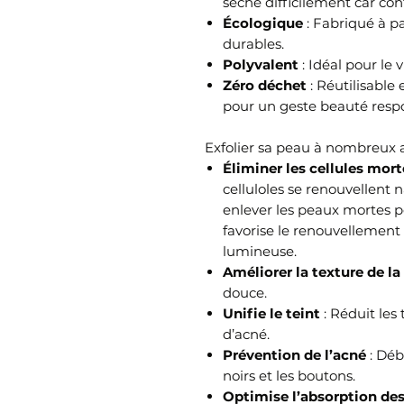
seche difficilement car co
Écologique
: Fabriqué à pa
durables.
Polyvalent
: Idéal pour le v
Zéro déchet
: Réutilisable 
pour un geste beauté resp
Exfolier sa peau à nombreux a
Éliminer les cellules mort
celluloles se renouvellent n
enlever les peaux mortes po
favorise le renouvellement
lumineuse.
Améliorer la texture de la
douce.
Unifie le teint
: Réduit les
d’acné.
Prévention de l’acné
: Déb
noirs et les boutons.
Optimise l’absorption des