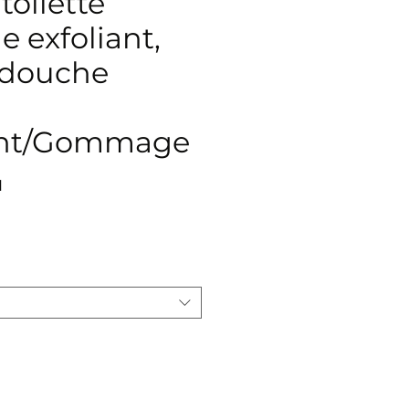
toilette
e exfoliant,
e douche
nt/Gommage
1