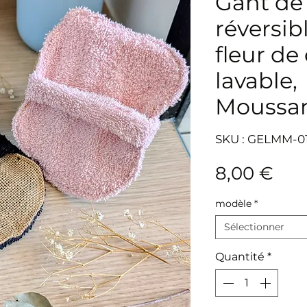
Gant de 
réversibl
fleur d
lavable,
Moussa
SKU : GELMM-0
Prix
8,00 €
modèle
*
Sélectionner
Quantité
*